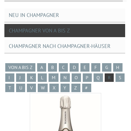
NEU IN CHAMPAGNER
CHAMPAGNER VON A BIS Z
CHAMPAGNER NACH CHAMPAGNER-HÄUSER
VON A BIS Z
A
B
C
D
E
F
G
H
I
J
K
L
M
N
O
P
Q
R
S
T
U
V
W
X
Y
Z
#