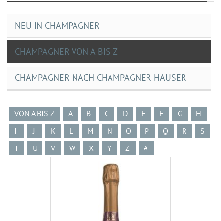
NEU IN CHAMPAGNER
CHAMPAGNER VON A BIS Z
CHAMPAGNER NACH CHAMPAGNER-HÄUSER
VON A BIS Z
A
B
C
D
E
F
G
H
I
J
K
L
M
N
O
P
Q
R
S
T
U
V
W
X
Y
Z
#