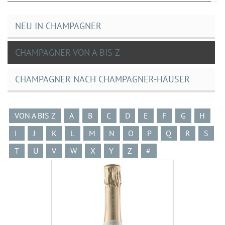
NEU IN CHAMPAGNER
CHAMPAGNER VON A BIS Z
CHAMPAGNER NACH CHAMPAGNER-HÄUSER
VON A BIS Z
A
B
C
D
E
F
G
H
I
J
K
L
M
N
O
P
Q
R
S
T
U
V
W
X
Y
Z
#