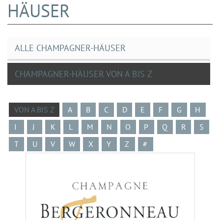
HÄUSER
ALLE CHAMPAGNER-HÄUSER
CHAMPAGNER-HÄUSER VON A BIS Z
VON A BIS Z
A
B
C
D
E
F
G
H
I
J
K
L
M
N
O
P
Q
R
S
T
U
V
W
X
Y
Z
#