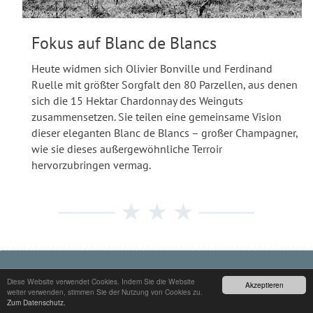
Fokus auf Blanc de Blancs
Heute widmen sich Olivier Bonville und Ferdinand
Ruelle mit größter Sorgfalt den 80 Parzellen, aus denen
sich die 15 Hektar Chardonnay des Weinguts
zusammensetzen. Sie teilen eine gemeinsame Vision
dieser eleganten Blanc de Blancs – großer Champagner,
wie sie dieses außergewöhnliche Terroir
hervorzubringen vermag.
© COPYRIGHT 2026 - CHAMPAGNER GUIDE
Diese Website verwendet Cookies. Indem Sie die Website
Akzeptieren
weiter verwenden, stimmen Sie der Nutzung von Cookies zu.
STARTSEITE
- ­
KONTAKT
- ­
IMPRESSUM
-
DATENSCHUTZ
Zum Datenschutz.