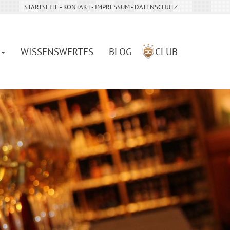
STARTSEITE
- ­
KONTAKT
- ­
IMPRESSUM
-
DATENSCHUTZ
WISSENSWERTES
BLOG
CLUB