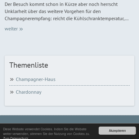
Der Besuch kommt schon in Kürze aber noch herrscht
Unklarheit über das weitere Vorgehen für den
Champagnerempfang: reicht die Kühlschranktemperatur,...
weiter
Themenliste
Champagner-Haus
Chardonnay
© COPYRIGHT 2026 - CHAMPAGNER GUIDE
Diese Website verwendet Cookies. Indem Sie die Website
Akzeptieren
weiter verwenden, stimmen Sie der Nutzung von Cookies zu.
STARTSEITE
- ­
KONTAKT
- ­
IMPRESSUM
-
DATENSCHUTZ
Zum Datenschutz.