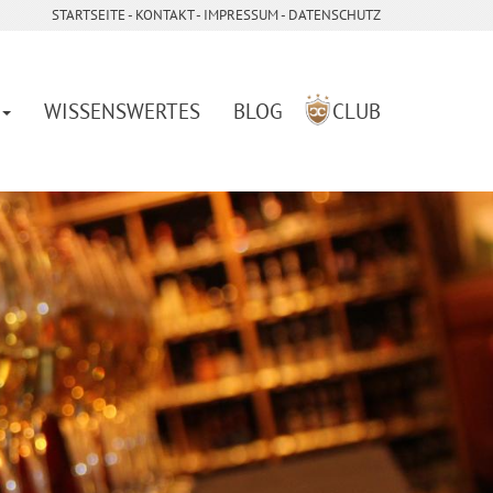
STARTSEITE
- ­
KONTAKT
- ­
IMPRESSUM
-
DATENSCHUTZ
WISSENSWERTES
BLOG
CLUB