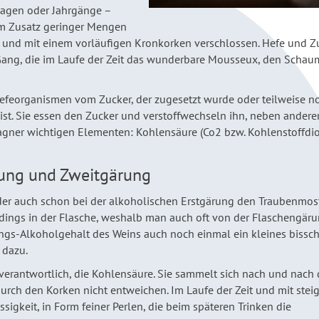
Lagen oder Jahrgänge –
nem Zusatz geringer Mengen
 und mit einem vorläufigen Kronkorken verschlossen. Hefe und Z
 Gang, die im Laufe der Zeit das wunderbare Mousseux, den Schau
 Hefeorganismen vom Zucker, der zugesetzt wurde oder teilweise n
ist. Sie essen den Zucker und verstoffwechseln ihn, neben andere
gner wichtigen Elementen: Kohlensäure (Co2 bzw. Kohlenstoffdio
rung und Zweitgärung
der auch schon bei der alkoholischen Erstgärung den Traubenmo
rdings in der Flasche, weshalb man auch oft von der Flaschengär
angs-Alkoholgehalt des Weins auch noch einmal ein kleines bissch
 dazu.
verantwortlich, die Kohlensäure. Sie sammelt sich nach und nach
durch den Korken nicht entweichen. Im Laufe der Zeit und mit ste
ssigkeit, in Form feiner Perlen, die beim späteren Trinken die