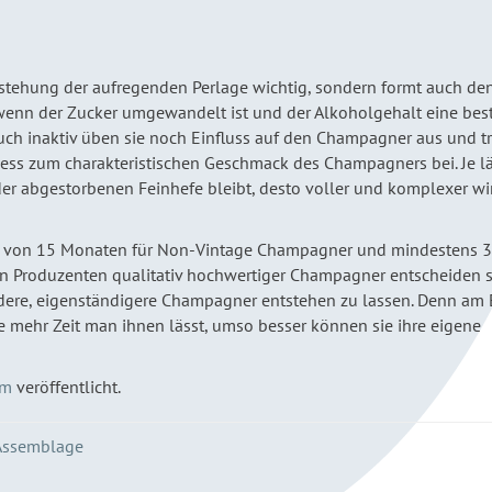
ntstehung der aufregenden Perlage wichtig, sondern formt auch de
 wenn der Zucker umgewandelt ist und der Alkoholgehalt eine be
auch inaktiv üben sie noch Einfluss auf den Champagner aus und t
ess zum charakteristischen Geschmack des Champagners bei. Je l
er abgestorbenen Feinhefe bleibt, desto voller und komplexer wi
zeit von 15 Monaten für Non-Vintage Champagner und mindestens 
n Produzenten qualitativ hochwertiger Champagner entscheiden s
endere, eigenständigere Champagner entstehen zu lassen. Denn am
je mehr Zeit man ihnen lässt, umso besser können sie ihre eigene
om
veröffentlicht.
Assemblage