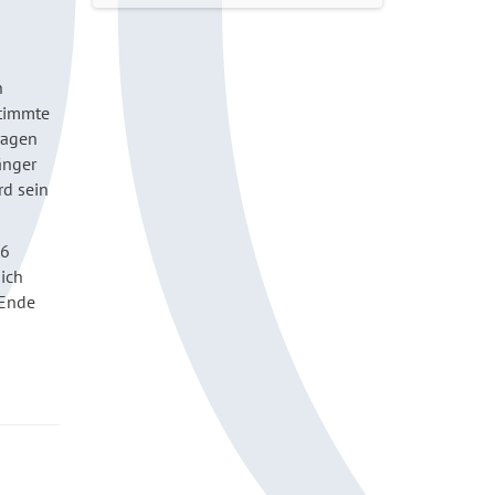
n
stimmte
ragen
änger
rd sein
36
ich
 Ende