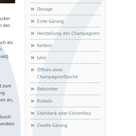
Dosage
ucker
Erste Gärung
m des
Herstellung des Champagners
och als
Keltern
n
xid)
Lese
Öffnen einer
Champagnerflasche
st zum
Rebsorten
ung
en an,
Rütteln
Stahltank oder Eichenfass
 durch
igendem
Zweite Gärung