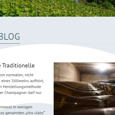
BLOG
Traditionelle
om normalen, nicht
eines Stillweins aufhört,
en Herstellungsmethode
hter Champagner darf nur
benmost in wenigen
o genannten „vins clairs“