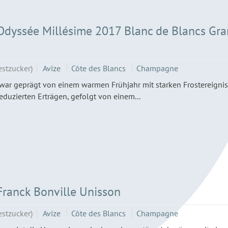
dyssée Millésime 2017 Blanc de Blancs Gr
estzucker)
Avize
Côte des Blancs
Champagne
war geprägt von einem warmen Frühjahr mit starken Frostereigni
reduzierten Erträgen, gefolgt von einem...
ranck Bonville Unisson
estzucker)
Avize
Côte des Blancs
Champagne