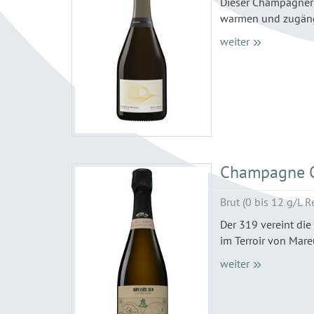
Dieser Champagner 
warmen und zugängl
weiter
Champagne O
Brut (0 bis 12 g/L R
Der 319 vereint die
im Terroir von Mare
weiter