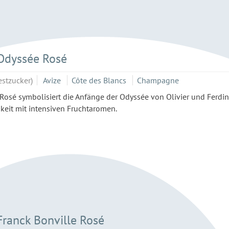
dyssée Rosé
estzucker)
Avize
Côte des Blancs
Champagne
Rosé symbolisiert die Anfänge der Odyssée von Olivier und Ferdi
gkeit mit intensiven Fruchtaromen.
ranck Bonville Rosé