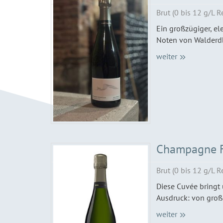
Brut (0 bis 12 g/L R
Ein großzügiger, el
Noten von Walderdb
weiter
Champagne Fr
Brut (0 bis 12 g/L R
Diese Cuvée bringt 
Ausdruck: von große
weiter