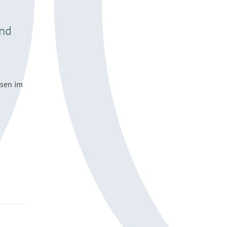
and
ssen im