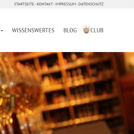
STARTSEITE
- ­
KONTAKT
- ­
IMPRESSUM
-
DATENSCHUTZ
WISSENSWERTES
BLOG
CLUB