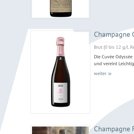
Champagne O
Brut (0 bis 12 g/L R
Die Cuvée Odyssée 
und vereint Leichti
weiter
Champagne F