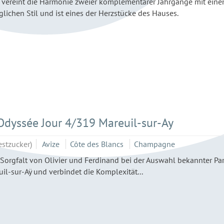
vereint die Harmonie zweier komplementärer Jahrgänge mit ein
ichen Stil und ist eines der Herzstücke des Hauses.
dyssée Jour 4/319 Mareuil-sur-Ay
estzucker)
Avize
Côte des Blancs
Champagne
 Sorgfalt von Olivier und Ferdinand bei der Auswahl bekannter Pa
uil-sur-Aÿ und verbindet die Komplexität...