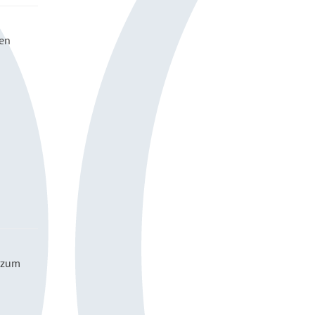
len
s zum