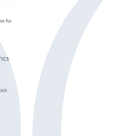
se für
ncs
lich