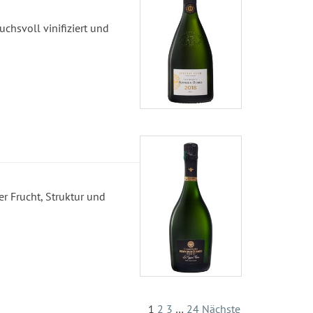
chsvoll vinifiziert und
er Frucht, Struktur und
1
2
3
…
24
Nächste