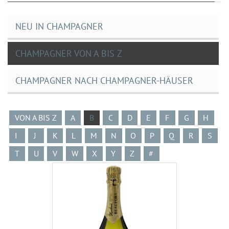
NEU IN CHAMPAGNER
CHAMPAGNER VON A BIS Z
CHAMPAGNER NACH CHAMPAGNER-HÄUSER
VON A BIS Z
A
B
C
D
E
F
G
H
I
J
K
L
M
N
O
P
Q
R
S
T
U
V
W
X
Y
Z
#